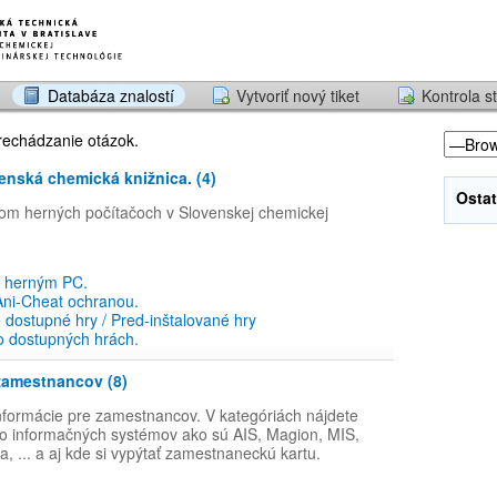
Databáza znalostí
Vytvoriť nový tiket
Kontrola st
prechádzanie otázok.
enská chemická knižnica. (4)
Ostat
om herných počítačoch v Slovenskej chemickej
k herným PC.
Ani-Cheat ochranou.
dostupné hry / Pred-inštalované hry
o dostupných hrách.
zamestnancov (8)
informácie pre zamestnancov. V kategóriách nájdete
 do informačných systémov ako sú AIS, Magion, MIS,
, ... a aj kde si vypýtať zamestnaneckú kartu.