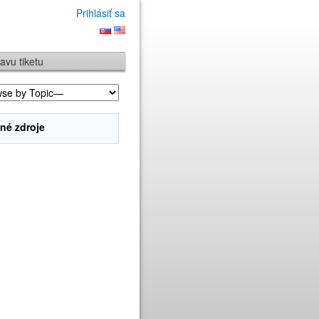
Prihlásiť sa
avu tiketu
né zdroje