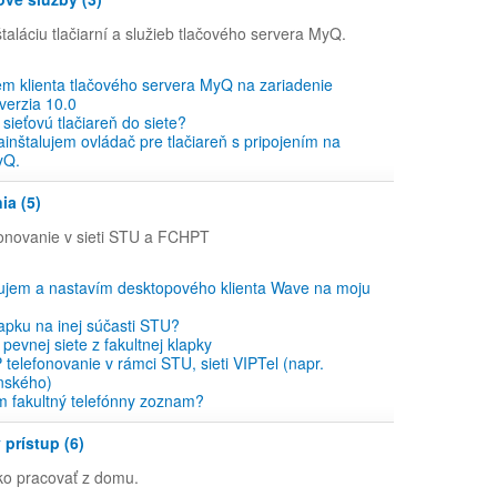
taláciu tlačiarní a služieb tlačového servera MyQ.
em klienta tlačového servera MyQ na zariadenie
verzia 10.0
 sieťovú tlačiareň do siete?
inštalujem ovládač pre tlačiareň s pripojením na
yQ.
ia (5)
onovanie v sieti STU a FCHPT
lujem a nastavím desktopového klienta Wave na moju
apku na inej súčasti STU?
pevnej siete z fakultnej klapky
 telefonovanie v rámci STU, sieti VIPTel (napr.
nského)
m fakultný telefónny zoznam?
 prístup (6)
ko pracovať z domu.