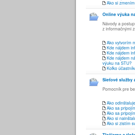
Ako si zmením 
Online výuka na
Návody a postupy
z informačnými z
Ako vytvorím m
Kde nájdem inf
Kde nájdem in
Kde nájdem náv
výuku na STU?
Koľko účastník
Sieťové služby 
Pomocník pre bez
Ako odinštaluj
Ako sa pripojí
Ako sa pripojí
Ako si nainšta
Ako si zistím 
Tlačiarne a tlač