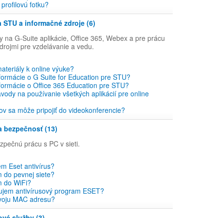
profilovú fotku?
 STU a informačné zdroje (6)
 na G-Suite aplikácie, Office 365, Webex a pre prácu
drojmi pre vzdelávanie a vedu.
ateriály k online výuke?
ormácie o G Suite for Education pre STU?
formácie o Office 365 Education pre STU?
ody na používanie všetkých aplikácií pre online
ov sa môže pripojiť do videokonferencie?
a bezpečnosť (13)
pečnú prácu s PC v sieti.
em Eset antivírus?
m do pevnej siete?
m do WiFi?
lujem antivírusový program ESET?
svoju MAC adresu?
ové služby (3)