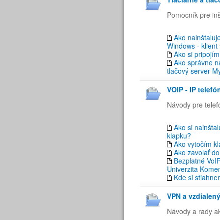
Pomocník pre inš
Ako nainštaluj
Windows - klient 
Ako si pripojím
Ako správne na
tlačový server M
VOIP - IP telefón
Návody pre telef
Ako si nainšta
klapku?
Ako vytočím kl
Ako zavolať do 
Bezplatné VoIP
Univerzita Kome
Kde si stiahne
VPN a vzdialený
Návody a rady a