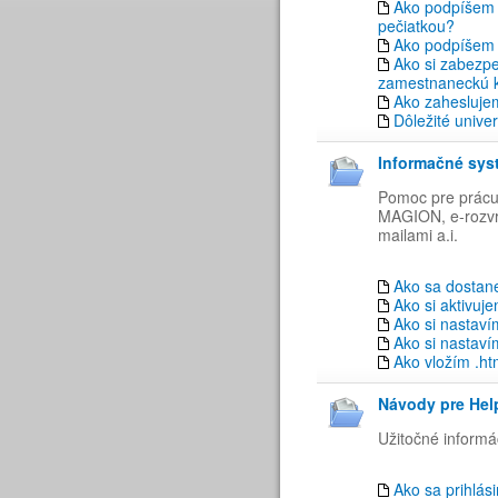
Ako podpíšem
pečiatkou?
Ako podpíšem
Ako si zabezpe
zamestnaneckú k
Ako zahesluje
Dôležité univer
Informačné sys
Pomoc pre prácu 
MAGION, e-rozvrh
mailami a.i.
Ako sa dostan
Ako si aktivuj
Ako si nastavím
Ako si nastaví
Ako vložím .ht
Návody pre Hel
Užitočné inform
Ako sa prihlá