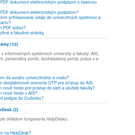
 PDF dokument elektronickým podpisom s časovou
 PDF dokument elektronickým podpisom?
čím prihlasovacie údaje do univerzitných systémov a
artu?
m PDF súbor?
zitné a fakultné stránky
témy (12)
v informačných systémoch univerzity a fakulty: AIS,
, personálny portál, dochádzkový portál, práca s e-
em do svojho univerzitného e-mailu?
em dvojfaktorové overenie OTP pre prístup do AIS.
 nové heslo pre prístup do sietí a služieb fakulty?
m nové heslo v AIS?
ml podpis do Outlooku?
pDesk (2)
ácie ohľadom fungovania HelpDesku.
sim na HelpDesk?