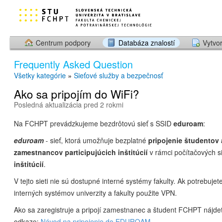
Centrum podpory
Databáza znalostí
Vytvor
Frequently Asked Question
Všetky kategórie
»
Sieťové služby a bezpečnosť
Ako sa pripojím do WiFi?
Posledná aktualizácia pred 2 rokmi
Na FCHPT prevádzkujeme bezdrôtovú sieť s SSID
eduroam
:
eduroam
- sieť, ktorá umožňuje bezplatné
pripojenie študentov 
zamestnancov
participujúcich inštitúcií
v rámci počítačových s
inštitúcií
.
V tejto sieti nie sú dostupné interné systémy fakulty. Ak potrebujet
interných systémov univerzity a fakulty použite VPN.
Ako sa zaregistruje a pripojí zamestnanec a študent FCHPT nájde
odkaze:
Návod na pripojenie do EDUROAM.