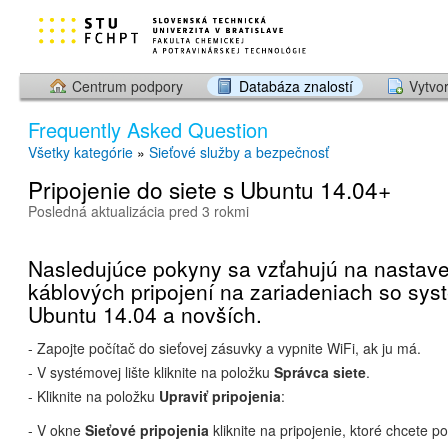
Centrum podpory
Databáza znalostí
Vytvor
Frequently Asked Question
Všetky kategórie
»
Sieťové služby a bezpečnosť
Pripojenie do siete s Ubuntu 14.04+
Posledná aktualizácia pred 3 rokmi
Nasledujúce pokyny sa vzťahujú na nastav
káblových pripojení na zariadeniach so sy
Ubuntu 14.04 a novších.
- Zapojte počítač do sieťovej zásuvky a vypnite WiFi, ak ju má.
- V systémovej lište kliknite na položku
Správca siete
.
- Kliknite na položku
Upraviť pripojenia
:
- V okne
Sieťové pripojenia
kliknite na pripojenie, ktoré chcete po