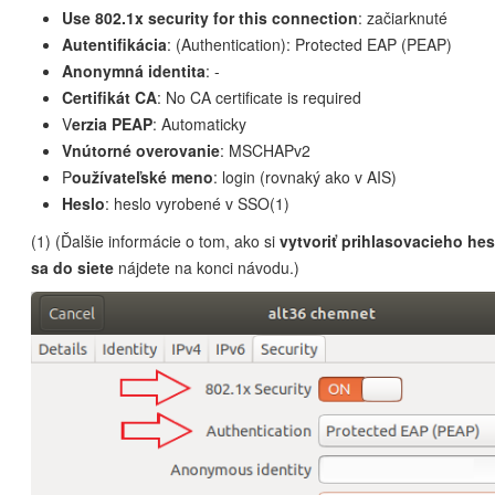
Use 802.1x security for this connection
: začiarknuté
Autentifikácia
: (Authentication): Protected EAP (PEAP)
Anonymná identita
: -
Certifikát CA
: No CA certificate is required
V
erzia PEAP
: Automaticky
Vnútorné overovanie
: MSCHAPv2
P
oužívateľské meno
: login (rovnaký ako v AIS)
Heslo
: heslo vyrobené v SSO(1)
(1) (Ďalšie informácie o tom, ako si
vytvoriť prihlasovacieho hes
sa do siete
nájdete na konci návodu.)