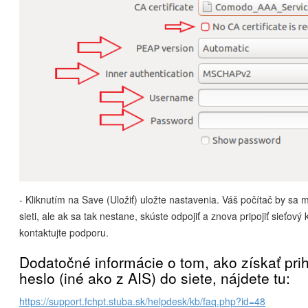
- Kliknutím na Save (Uložiť) uložte nastavenia. Váš počítač by sa ma
sieti, ale ak sa tak nestane, skúste odpojiť a znova pripojiť sieťový
kontaktujte podporu.
Dodatočné informácie o tom, ako získať pri
heslo (iné ako z AIS) do siete, nájdete tu:
https://support.fchpt.stuba.sk/helpdesk/kb/faq.php?id=48