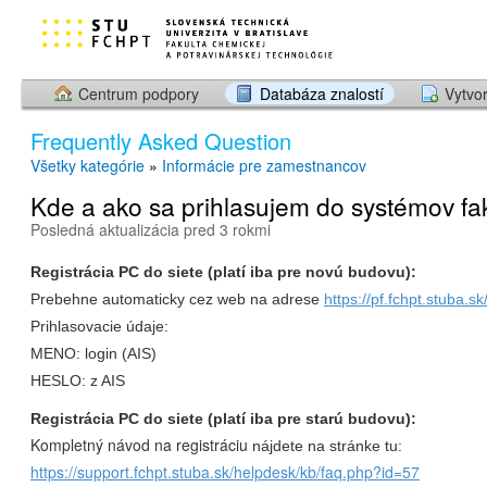
Centrum podpory
Databáza znalostí
Vytvor
Frequently Asked Question
Všetky kategórie
»
Informácie pre zamestnancov
Kde a ako sa prihlasujem do systémov fa
Posledná aktualizácia pred 3 rokmi
Registrácia PC do siete (platí iba pre novú budovu):
Prebehne automaticky cez web na adrese
https://pf.fchpt.stuba.sk
Prihlasovacie údaje:
MENO: login (AIS)
HESLO: z AIS
Registrácia PC do siete
(platí iba pre starú budovu):
Kompletný návod na registráciu
nájdete na stránke tu:
https://support.fchpt.stuba.sk/helpdesk/kb/faq.php?id=57