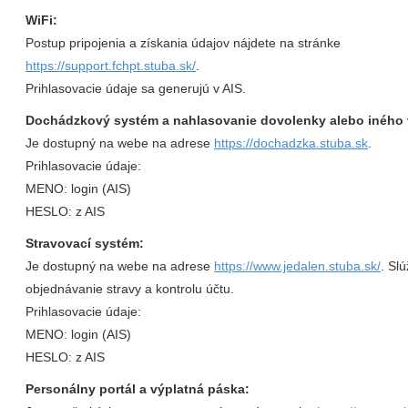
WiFi:
Postup pripojenia a získania údajov nájdete na stránke
https://support.fchpt.stuba.sk/
.
Prihlasovacie údaje sa generujú v AIS.
Dochádzkový systém a nahlasovanie dovolenky alebo iného 
Je dostupný na webe na adrese
https://dochadzka.stuba.sk
.
Prihlasovacie údaje:
MENO: login (AIS)
HESLO: z AIS
Stravovací systém:
Je dostupný na webe na adrese
https://www.jedalen.stuba.sk/
. Slú
objednávanie stravy a kontrolu účtu.
Prihlasovacie údaje:
MENO: login (AIS)
HESLO: z AIS
Personálny portál a výplatná páska: