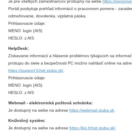
Je pre všetkých zamestnancov prístupný na webe
https://personal
Portál poskytuje prehľad informácií o pracovnom pomere - zarade
odmeňovanie, dovolenka, výplatná páska.
Prihlasovacie údaje:
MENO: login (AIS)
HESLO: z AIS
HelpDesk:
Získavanie informácií a hlásenie problémov týkajúcich sa informa
prístupu do siete a bezpečnosti PC možno nahlásiť online na adre
https://support.fchpt.stuba.sk/
.
Prihlasovacie údaje:
MENO: login (AIS)
HESLO: z AIS
Webmail - elektronická poštová schránka:
Je dostupný na webe na adrese
https://webmail.stuba.sk
.
Knižničný systém:
Je dostupný na webe na adrese
https://kis.fchpt.stuba.sk/
.