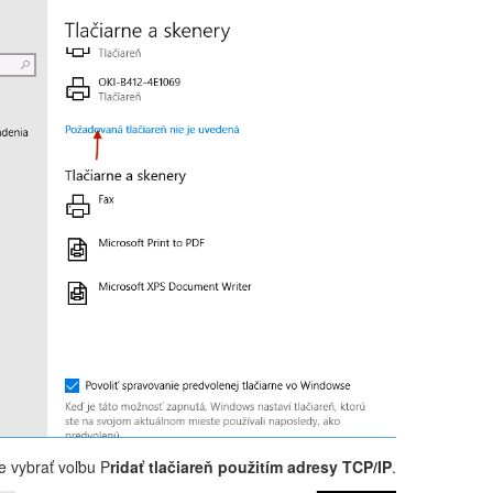
ne vybrať voľbu P
ridať tlačiareň použitím adresy TCP/IP
.