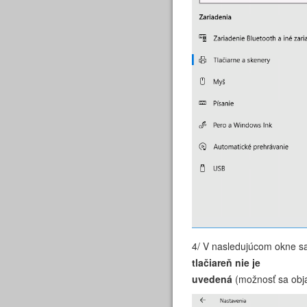
4/ V nasledujúcom okne sa 
tlačiareň nie je
uvedená
(možnosť sa obja