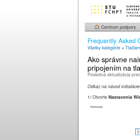
Centrum podpory
Frequently Asked 
Všetky kategórie
»
Tlačiar
Ako správne nain
pripojením na t
Posledná aktualizácia pre
Odkaz na návod inštaláci
1/ Otvorte
Nastavenia W