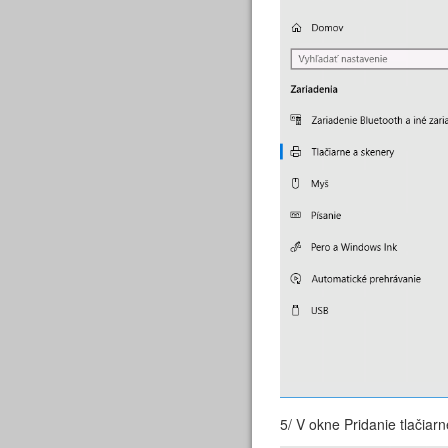
5/ V okne Pridanie tlačiar