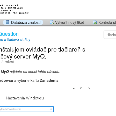
Databáza znalostí
Vytvoriť nový tiket
Kontrola st
Question
ne a tlačové služby
štalujem ovládač pre tlačiareň s
lačový server MyQ.
d 3 rokmi
e
MyQ
nájdete na konci tohto návodu.
indowsu
a vyberte kartu
Zariadenia
.