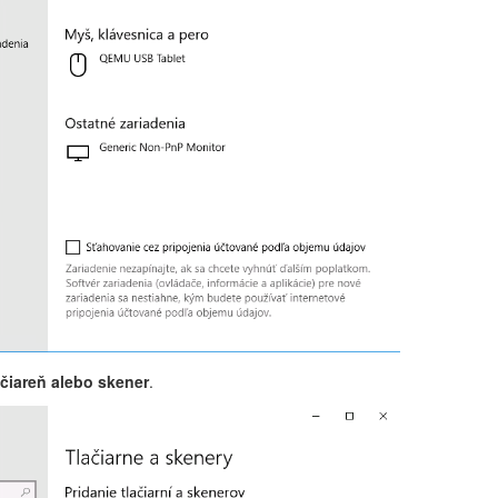
ačiareň alebo skener
.