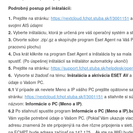
Podrobný postup pri inštalácií:
1.
Prejdite na stránku:
https://nextcloud.fchpt.stuba.sk/f/3001151
a 
svojimi AIS údajmi
2.
Vyberte inštaláciu, ktorá je určená pre váš operačný systém a sti
3.
Otvorte súbor .zip/.gz a skopírujte program Eset Agent na Váš 
pracovnú plochu)
4.
Dva krát kliknite na program Eset Agent a inštalácia by sa mala
spustiť. (Po úspešnej inštalácií sa inštalátor automaticky ukončí)
5.
Prejdite na stránku:
https://support.fchpt.stuba.sk/helpdesk/ope
6.
Vytvorte si žiadosť na tému:
Inštalácia a aktivácia ESET AV
a 
údaje o Vašom PC.
6.1
V prípade ak neviete Meno a IP vášho PC prejdite opätovne s
stránku:
https://nextcloud.fchpt.stuba.sk/f/3001151
a stiahnite si s
názvom:
Informácie o PC (Meno a IP)
.
6.2
Po stiahnutí spustite program
Informácie o PC (Meno a IP).b
Vám vypíše potrebné údaje o Vašom PC. (Pokiaľ Vám ukazuje viac
adresu znamená že ste pripojený/á na dve rôzne pripojenia v sieti.
na FCHPT bude adresa začínať na 147.175... Ak ste na WiFi bude