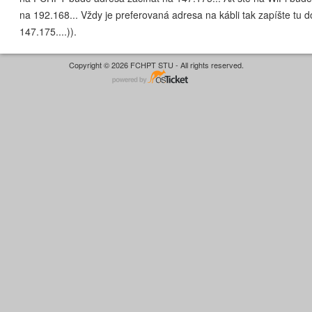
na 192.168... Vždy je preferovaná adresa na kábli tak zapíšte tu do 
147.175....)).
Copyright © 2026 FCHPT STU - All rights reserved.