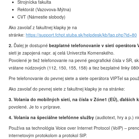
Strojnícka fakulta
Rektorát (Vazovova-Mýtna)
CVT (Námestie slobody)
Ako zavolať z fakultnej klapky je na
stránke:
https://support.fchpt.stuba.sk/helpdesk/kb/faq.php?id=80
2.
Ďalej je dostupné
bezplatné telefonovanie v sieti operátora 
sieti je zapojená napr. aj celá Univerzita Komenského.
Povolené je tiež telefonovanie na pevné geografické čísla v SR, sk
vrátane núdzových (112, 150, 155, 158) a tiez bezplatné linky 080
Pre telefonovanie do pevnej siete a siete operátora VIPTel sa pou
Ako zavolať do pevnej siete z fakultnej klapky je na stránke:
3. Volania do mobilných sietí, na čísla v Zóne1 (EÚ), ďalších k
povolené. Je to v príprave.
4. Volania na špeciálne telefónne služby
(audiotext, hry a p.) n
Používa sa technológia Voice over Internet Protocol (VoIP) – pren
internetovým protokolom a protokol SIP.