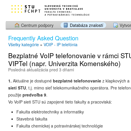
Centrum podpory
Databáza znalostí
Vytvor
Frequently Asked Question
Všetky kategórie
»
VOIP - IP telefónia
Bezplatné VoIP telefonovanie v rámci STU,
VIPTel (napr. Univerzita Komenského)
Posledná aktualizácia pred 3 dňami
1.
Aktuálne je dostupné
bezplatné telefonovanie
z klapkových a 
sieti STU
, t.j. mimo sieť telekomunikačného operátora. Pre telefo
použije
predvoľba 9
.
Vo VoIP sieti STU sú zapojené tieto fakulty a pracoviská:
Fakulta elektrotechniky a informatiky
Stavebná fakulta
Fakulta chemickej a potravinárskej technológie