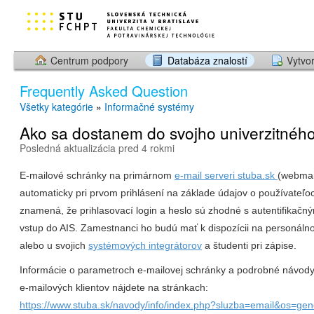
Centrum podpory
Databáza znalostí
Vytvor
Frequently Asked Question
Všetky kategórie
»
Informačné systémy
Ako sa dostanem do svojho univerzitnéh
Posledná aktualizácia pred 4 rokmi
E-mailové schránky na primárnom
e-mail serveri stuba.sk
(webmail
automaticky pri prvom prihlásení na základe údajov o používateľoc
znamená, že prihlasovací login a heslo sú zhodné s autentifikačn
vstup do AIS. Zamestnanci ho budú mať k dispozícii na personáln
alebo u svojich
systémových integrátorov
a študenti pri zápise.
Informácie o parametroch e-mailovej schránky a podrobné návody
e-mailových klientov nájdete na stránkach:
https://www.stuba.sk/navody/info/index.php?sluzba=email&os=gen