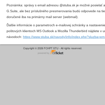
Poznámka: správy s email adresou @stuba.sk je možné posielať aj
G.Suite, ale bez príslušného presmerovania budú odpovede na tie
doručené iba na primárny mail server (webmail).
Ďalšie informácie o parametroch e-mailovej schránky a nastavenie
poštových klientoch MS Outlook a Mozilla Thunderbird nájdete v u
návodoch:
https://www.stuba.sk/navody/info/index.php?sluzba=em
Copyright © 2026 FCHPT STU - All rights reserved.