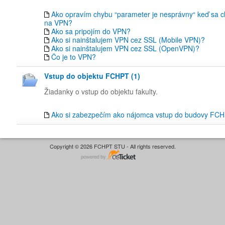
Ako opravím chybu “parameter je nesprávny“ keď sa ch
na VPN?
Ako sa pripojím do VPN?
Ako si nainštalujem VPN cez SSL (Mobile VPN)?
Ako si nainštalujem VPN cez SSL (OpenVPN)?
Čo je to VPN?
Vstup do objektu FCHPT (1)
Žiadanky o vstup do objektu fakulty.
Ako si zabezpečím ako nájomca vstup do budovy FC
Copyright © 2026 FCHPT STU - All rights reserved.