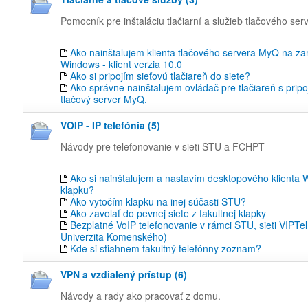
Pomocník pre inštaláciu tlačiarní a služieb tlačového se
Ako nainštalujem klienta tlačového servera MyQ na za
Windows - klient verzia 10.0
Ako si pripojím sieťovú tlačiareň do siete?
Ako správne nainštalujem ovládač pre tlačiareň s prip
tlačový server MyQ.
VOIP - IP telefónia (5)
Návody pre telefonovanie v sieti STU a FCHPT
Ako si nainštalujem a nastavím desktopového klienta
klapku?
Ako vytočím klapku na inej súčasti STU?
Ako zavolať do pevnej siete z fakultnej klapky
Bezplatné VoIP telefonovanie v rámci STU, sieti VIPTel
Univerzita Komenského)
Kde si stiahnem fakultný telefónny zoznam?
VPN a vzdialený prístup (6)
Návody a rady ako pracovať z domu.