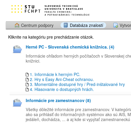
Centrum podpory
Databáza znalostí
Vytvor
Kliknite na kategóriu pre prechádzanie otázok.
Herné PC - Slovenská chemická knižnica. (4)
Informácie ohľadom herných počítačoch v Slovenskej ch
knižnici.
1. Informácie k herným PC.
2. Hry s Easy Ani-Cheat ochranou.
3. Momentálne dostupné hry / Pred-inštalované hry
4. Hlasovanie o dostupných hrách.
Informácie pre zamestnancov (8)
Všetky dôležité informácie pre zamestnancov. V kategóri
ako sa prihlásiť do informačných systémov ako sú AIS, M
jedáleň, dochádza, ... a aj kde si vypýtať zamestnaneckú 