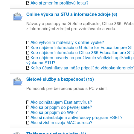
Ako si zmením profilovú fotku?
Online výuka na STU a informačné zdroje (6)
Návody a postupy na G-Suite aplikácie, Office 365, Web
z informačnými zdrojmi pre vzdelávanie a vedu.
Ako vytvorím materiály k online výuke?
Kde nájdem informácie o G Suite for Education pre S
Kde nájdem informácie o Office 365 Education pre ST
Kde nájdem návody na používanie všetkých aplikácií p
výuku na STU?
Koľko účastníkov sa môže pripojiť do videokonferencie
Sieťové služby a bezpečnosť (13)
Pomocník pre bezpečnú prácu s PC v sieti.
Ako odinštalujem Eset antivírus?
Ako sa pripojím do pevnej siete?
Ako sa pripojím do WiFi?
Ako si nainštalujem antivírusový program ESET?
Ako si zistím svoju MAC adresu?
Tlačiarne a tlačové služby (3)