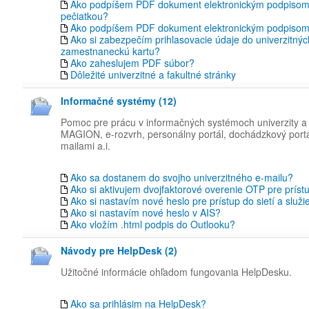
Ako podpíšem PDF dokument elektronickým podpisom
pečiatkou?
Ako podpíšem PDF dokument elektronickým podpiso
Ako si zabezpečím prihlasovacie údaje do univerzitný
zamestnaneckú kartu?
Ako zaheslujem PDF súbor?
Dôležité univerzitné a fakultné stránky
Informačné systémy (12)
Pomoc pre prácu v informačných systémoch univerzity a f
MAGION, e-rozvrh, personálny portál, dochádzkový portá
mailami a.i.
Ako sa dostanem do svojho univerzitného e-mailu?
Ako si aktivujem dvojfaktorové overenie OTP pre príst
Ako si nastavím nové heslo pre prístup do sietí a služi
Ako si nastavím nové heslo v AIS?
Ako vložím .html podpis do Outlooku?
Návody pre HelpDesk (2)
Užitočné informácie ohľadom fungovania HelpDesku.
Ako sa prihlásim na HelpDesk?