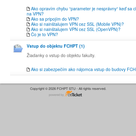
Ako opravím chybu “parameter je nesprávny“ keď sa ch
na VPN?
Ako sa pripojím do VPN?
Ako si nainštalujem VPN cez SSL (Mobile VPN)?
Ako si nainštalujem VPN cez SSL (OpenVPN)?
Čo je to VPN?
Vstup do objektu FCHPT (1)
Žiadanky o vstup do objektu fakulty.
Ako si zabezpečím ako nájomca vstup do budovy FC
Copyright © 2026 FCHPT STU - All rights reserved.