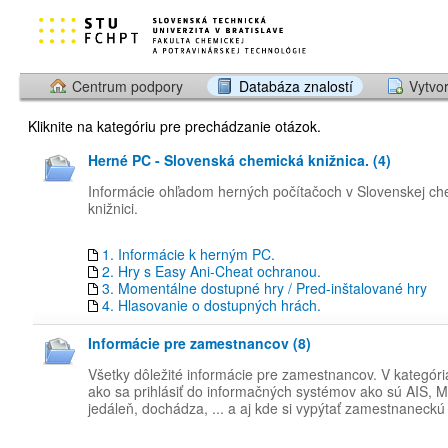
Centrum podpory
Databáza znalostí
Vytvor
Kliknite na kategóriu pre prechádzanie otázok.
Herné PC - Slovenská chemická knižnica. (4)
Informácie ohľadom herných počítačoch v Slovenskej ch
knižnici.
1. Informácie k herným PC.
2. Hry s Easy Ani-Cheat ochranou.
3. Momentálne dostupné hry / Pred-inštalované hry
4. Hlasovanie o dostupných hrách.
Informácie pre zamestnancov (8)
Všetky dôležité informácie pre zamestnancov. V kategóri
ako sa prihlásiť do informačných systémov ako sú AIS, M
jedáleň, dochádza, ... a aj kde si vypýtať zamestnaneckú 