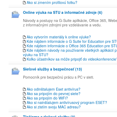
Ako si zmením profilovú fotku?
Online výuka na STU a informačné zdroje (6)
Návody a postupy na G-Suite aplikácie, Office 365, Web
z informačnými zdrojmi pre vzdelávanie a vedu.
Ako vytvorím materiály k online výuke?
Kde nájdem informácie o G Suite for Education pre S
Kde nájdem informácie o Office 365 Education pre ST
Kde nájdem návody na používanie všetkých aplikácií p
výuku na STU?
Koľko účastníkov sa môže pripojiť do videokonferencie
Sieťové služby a bezpečnosť (13)
Pomocník pre bezpečnú prácu s PC v sieti.
Ako odinštalujem Eset antivírus?
Ako sa pripojím do pevnej siete?
Ako sa pripojím do WiFi?
Ako si nainštalujem antivírusový program ESET?
Ako si zistím svoju MAC adresu?
Tlačiarne a tlačové služby (3)