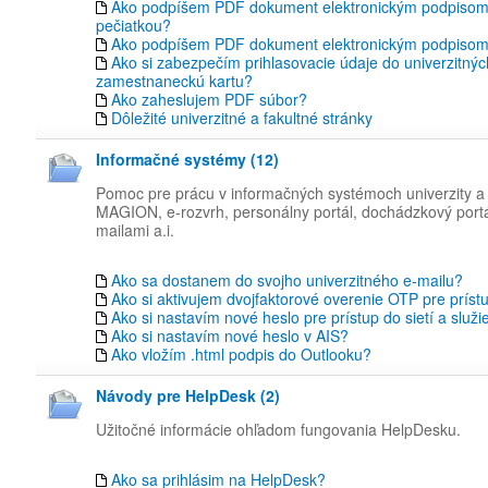
Ako podpíšem PDF dokument elektronickým podpisom
pečiatkou?
Ako podpíšem PDF dokument elektronickým podpiso
Ako si zabezpečím prihlasovacie údaje do univerzitný
zamestnaneckú kartu?
Ako zaheslujem PDF súbor?
Dôležité univerzitné a fakultné stránky
Informačné systémy (12)
Pomoc pre prácu v informačných systémoch univerzity a f
MAGION, e-rozvrh, personálny portál, dochádzkový portá
mailami a.i.
Ako sa dostanem do svojho univerzitného e-mailu?
Ako si aktivujem dvojfaktorové overenie OTP pre príst
Ako si nastavím nové heslo pre prístup do sietí a služi
Ako si nastavím nové heslo v AIS?
Ako vložím .html podpis do Outlooku?
Návody pre HelpDesk (2)
Užitočné informácie ohľadom fungovania HelpDesku.
Ako sa prihlásim na HelpDesk?