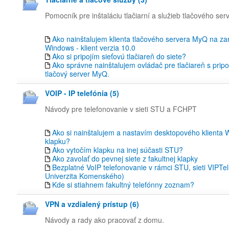
Pomocník pre inštaláciu tlačiarní a služieb tlačového se
Ako nainštalujem klienta tlačového servera MyQ na za
Windows - klient verzia 10.0
Ako si pripojím sieťovú tlačiareň do siete?
Ako správne nainštalujem ovládač pre tlačiareň s prip
tlačový server MyQ.
VOIP - IP telefónia (5)
Návody pre telefonovanie v sieti STU a FCHPT
Ako si nainštalujem a nastavím desktopového klienta
klapku?
Ako vytočím klapku na inej súčasti STU?
Ako zavolať do pevnej siete z fakultnej klapky
Bezplatné VoIP telefonovanie v rámci STU, sieti VIPTel
Univerzita Komenského)
Kde si stiahnem fakultný telefónny zoznam?
VPN a vzdialený prístup (6)
Návody a rady ako pracovať z domu.