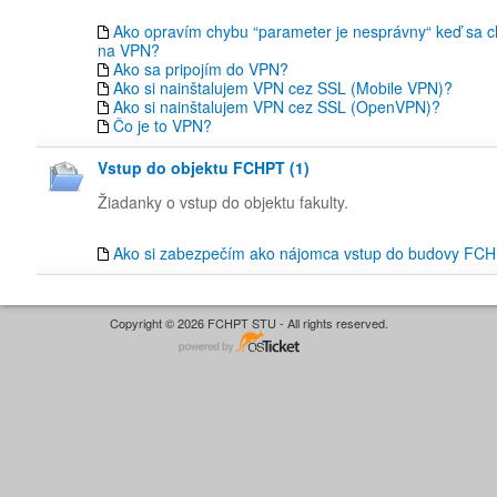
Ako opravím chybu “parameter je nesprávny“ keď sa ch
na VPN?
Ako sa pripojím do VPN?
Ako si nainštalujem VPN cez SSL (Mobile VPN)?
Ako si nainštalujem VPN cez SSL (OpenVPN)?
Čo je to VPN?
Vstup do objektu FCHPT (1)
Žiadanky o vstup do objektu fakulty.
Ako si zabezpečím ako nájomca vstup do budovy FC
Copyright © 2026 FCHPT STU - All rights reserved.