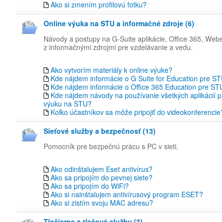
Ako si zmením profilovú fotku?
Online výuka na STU a informačné zdroje (6)
Návody a postupy na G-Suite aplikácie, Office 365, Web
z informačnými zdrojmi pre vzdelávanie a vedu.
Ako vytvorím materiály k online výuke?
Kde nájdem informácie o G Suite for Education pre S
Kde nájdem informácie o Office 365 Education pre ST
Kde nájdem návody na používanie všetkých aplikácií p
výuku na STU?
Koľko účastníkov sa môže pripojiť do videokonferencie
Sieťové služby a bezpečnosť (13)
Pomocník pre bezpečnú prácu s PC v sieti.
Ako odinštalujem Eset antivírus?
Ako sa pripojím do pevnej siete?
Ako sa pripojím do WiFi?
Ako si nainštalujem antivírusový program ESET?
Ako si zistím svoju MAC adresu?
Tlačiarne a tlačové služby (3)