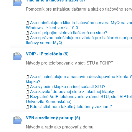
Pomocník pre inštaláciu tlačiarní a služieb tlačového se
Ako nainštalujem klienta tlačového servera MyQ na za
Windows - klient verzia 10.0
Ako si pripojím sieťovú tlačiareň do siete?
Ako správne nainštalujem ovládač pre tlačiareň s prip
tlačový server MyQ.
VOIP - IP telefónia (5)
Návody pre telefonovanie v sieti STU a FCHPT
Ako si nainštalujem a nastavím desktopového klienta
klapku?
Ako vytočím klapku na inej súčasti STU?
Ako zavolať do pevnej siete z fakultnej klapky
Bezplatné VoIP telefonovanie v rámci STU, sieti VIPTel
Univerzita Komenského)
Kde si stiahnem fakultný telefónny zoznam?
VPN a vzdialený prístup (6)
Návody a rady ako pracovať z domu.